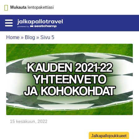
Mukauta
lentopakettiasi
Home
»
Blog
»
Sivu 5
15 kesäkuun, 2022
Categories
Jalkapallojoukkueet