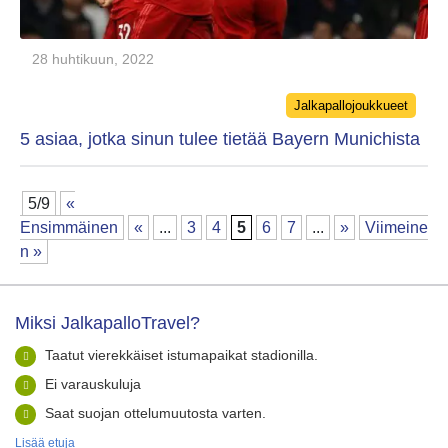
28 huhtikuun, 2022
Categories
Jalkapallojoukkueet
5 asiaa, jotka sinun tulee tietää Bayern Munichista
5/9
«
Ensimmäinen
«
...
3
4
5
6
7
...
»
Viimeine
n »
Miksi JalkapalloTravel?
Taatut vierekkäiset istumapaikat stadionilla.
Ei varauskuluja
Saat suojan ottelumuutosta varten.
Lisää etuja