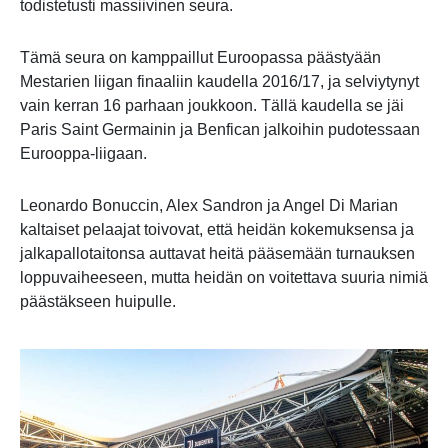
todistetusti massiivinen seura.
Tämä seura on kamppaillut Euroopassa päästyään
Mestarien liigan finaaliin kaudella 2016/17, ja selviytynyt
vain kerran 16 parhaan joukkoon. Tällä kaudella se jäi
Paris Saint Germainin ja Benfican jalkoihin pudotessaan
Eurooppa-liigaan.
Leonardo Bonuccin, Alex Sandron ja Angel Di Marian
kaltaiset pelaajat toivovat, että heidän kokemuksensa ja
jalkapallotaitonsa auttavat heitä pääsemään turnauksen
loppuvaiheeseen, mutta heidän on voitettava suuria nimiä
päästäkseen huipulle.