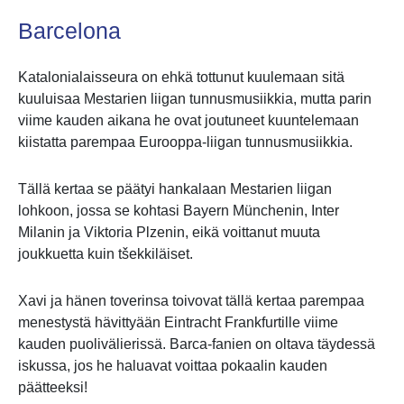
Barcelona
Katalonialaisseura on ehkä tottunut kuulemaan sitä
kuuluisaa Mestarien liigan tunnusmusiikkia, mutta parin
viime kauden aikana he ovat joutuneet kuuntelemaan
kiistatta parempaa Eurooppa-liigan tunnusmusiikkia.
Tällä kertaa se päätyi hankalaan Mestarien liigan
lohkoon, jossa se kohtasi Bayern Münchenin, Inter
Milanin ja Viktoria Plzenin, eikä voittanut muuta
joukkuetta kuin tšekkiläiset.
Xavi ja hänen toverinsa toivovat tällä kertaa parempaa
menestystä hävittyään Eintracht Frankfurtille viime
kauden puolivälierissä. Barca-fanien on oltava täydessä
iskussa, jos he haluavat voittaa pokaalin kauden
päätteeksi!