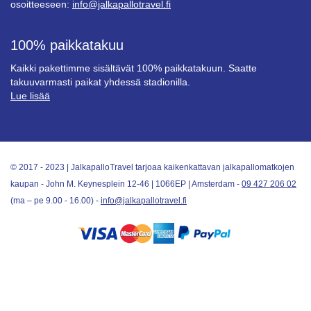
osoitteeseen:
info@jalkapallotravel.fi
100% paikkatakuu
Kaikki pakettimme sisältävät 100% paikkatakuun. Saatte
takuuvarmasti paikat yhdessä stadionilla.
Lue lisää
© 2017 - 2023 | JalkapalloTravel tarjoaa kaikenkattavan jalkapallomatkojen
kaupan - John M. Keynesplein 12-46 | 1066EP | Amsterdam -
09 427 206 02
(ma – pe 9.00 - 16.00) -
info@jalkapallotravel.fi