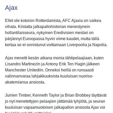
Ajax
Ellet ole kotoisin Rotterdamista, AFC Ajaxia on vaikea
vihata. Kiistatta jalkapallohistorian menestynein
hollantilaisseura, nykyinen Eredivisien mestari on
pärjännyt Euroopassa hyvin viime kaudet, mutta tällä
kertaa se ei onnistunut voittamaan Liverpoolia ja Napolia.
Ajax menetti kesän aikana monia tähtipelaajiaan, kuten
Lisandro Martinezin ja Antony Erik Ten Hagin jälkeen
Manchester Unitediin. Onneksi heillä on runsaasti
valinnanvaraa lahjakkuuksista kuuluisan nuoriso-
akatemiansa ansiosta.
Jurrien Timber, Kenneth Taylor ja Brian Brobbey täyttävät
jo nyt menetettyjen pelaajien jättämää tyhjiötä, ja seuran
kuuluisan vapaamuotoisen jalkapallon ansiosta Ajax voi