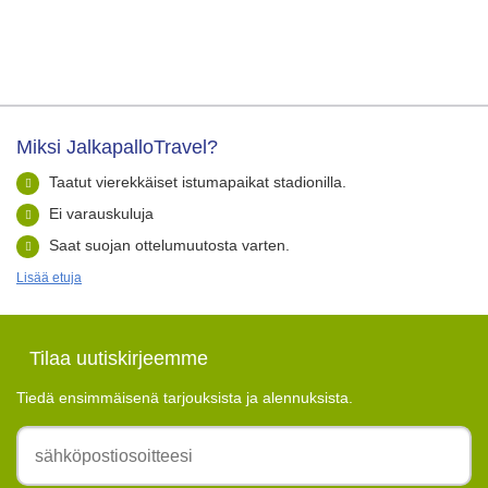
Miksi JalkapalloTravel?
Taatut vierekkäiset istumapaikat stadionilla.
Ei varauskuluja
Saat suojan ottelumuutosta varten.
Lisää etuja
Tilaa uutiskirjeemme
Tiedä ensimmäisenä tarjouksista ja alennuksista.