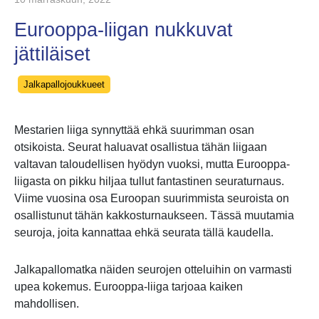
Eurooppa-liigan nukkuvat
jättiläiset
Categories
Jalkapallojoukkueet
Mestarien liiga synnyttää ehkä suurimman osan
otsikoista. Seurat haluavat osallistua tähän liigaan
valtavan taloudellisen hyödyn vuoksi, mutta Eurooppa-
liigasta on pikku hiljaa tullut fantastinen seuraturnaus.
Viime vuosina osa Euroopan suurimmista seuroista on
osallistunut tähän kakkosturnaukseen. Tässä muutamia
seuroja, joita kannattaa ehkä seurata tällä kaudella.
Jalkapallomatka näiden seurojen otteluihin on varmasti
upea kokemus. Eurooppa-liiga tarjoaa kaiken
mahdollisen.