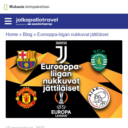
Mukauta
lentopakettiasi
Home
»
Blog
»
Eurooppa-liigan nukkuvat jättiläiset
10 marraskuun, 2022