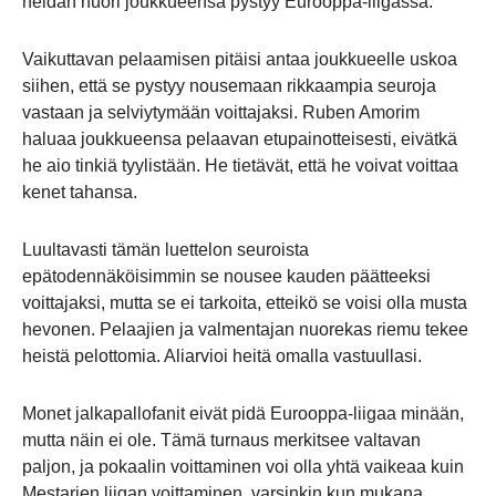
heidän nuori joukkueensa pystyy Eurooppa-liigassa.
Vaikuttavan pelaamisen pitäisi antaa joukkueelle uskoa
siihen, että se pystyy nousemaan rikkaampia seuroja
vastaan ja selviytymään voittajaksi. Ruben Amorim
haluaa joukkueensa pelaavan etupainotteisesti, eivätkä
he aio tinkiä tyylistään. He tietävät, että he voivat voittaa
kenet tahansa.
Luultavasti tämän luettelon seuroista
epätodennäköisimmin se nousee kauden päätteeksi
voittajaksi, mutta se ei tarkoita, etteikö se voisi olla musta
hevonen. Pelaajien ja valmentajan nuorekas riemu tekee
heistä pelottomia. Aliarvioi heitä omalla vastuullasi.
Monet jalkapallofanit eivät pidä Eurooppa-liigaa minään,
mutta näin ei ole. Tämä turnaus merkitsee valtavan
paljon, ja pokaalin voittaminen voi olla yhtä vaikeaa kuin
Mestarien liigan voittaminen, varsinkin kun mukana