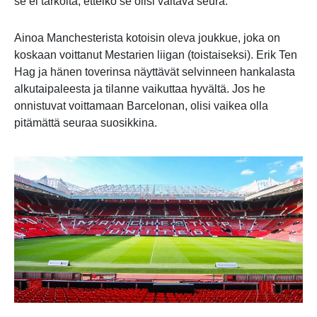
se ei tarkoita, etteikö se olisi valtava seura.
Ainoa Manchesterista kotoisin oleva joukkue, joka on
koskaan voittanut Mestarien liigan (toistaiseksi). Erik Ten
Hag ja hänen toverinsa näyttävät selvinneen hankalasta
alkutaipaleesta ja tilanne vaikuttaa hyvältä. Jos he
onnistuvat voittamaan Barcelonan, olisi vaikea olla
pitämättä seuraa suosikkina.