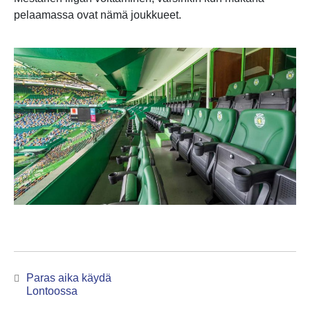
pelaamassa ovat nämä joukkueet.
Artikkelien
Paras aika käydä
selaus
Previous
Lontoossa
post: