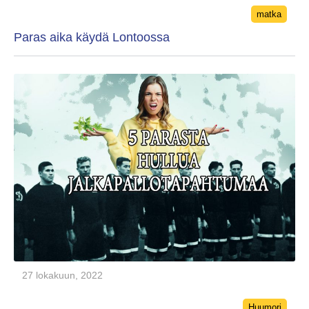
Categories
matka
Paras aika käydä Lontoossa
27 lokakuun, 2022
Categories
Huumori