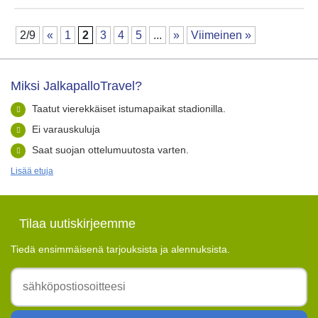
2/9
«
1
2
3
4
5
...
»
Viimeinen »
Miksi JalkapalloTravel?
Taatut vierekkäiset istumapaikat stadionilla.
Ei varauskuluja
Saat suojan ottelumuutosta varten.
Lisää etuja
Tilaa uutiskirjeemme
Tiedä ensimmäisenä tarjouksista ja alennuksista.