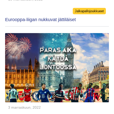
Categories
Jalkapallojoukkueet
Eurooppa-liigan nukkuvat jättiläiset
3 marraskuun, 2022