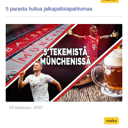
5 parasta hullua jalkapallotapahtumaa
20 lokakuun, 2022
Categories
matka